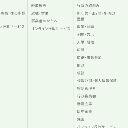
経済振興
行政の取組み
同参画・性の多様
就職・労働
新庁舎・旧庁舎・駅周辺
整備
事業者のかたへ
ン行政サービス
政策・計画
オンライン行政サービス
例規・告示
人事・組織
広報
広聴・市政参加
財政
統計
情報公開・個人情報保護
指定管理者
行政委員会
審議会等
周年事業
議案
オンライン行政サービス