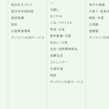
ー
防災まちづくり
母子の健康
引越し
国分寺市消防団
子育て・若者
おくやみ
国民保護
教育・学習
ごみ・リサイクル
防犯
公民館
税金・公金
災害関連情報
図書館
都市整備・交通
オンライン行政サービス
オンライン行
住まい・土地
生活・自然環境保全
消費生活
コミュニティ
生涯学習
相談
オンライン行政サービス