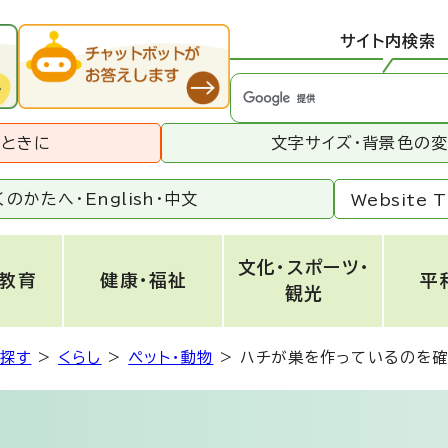
サイト内検索
うときに
文字サイズ・背景色の
くのかたへ・
English
・
中文
Website T
文化・スポーツ・
・教育
健康・福祉
平
観光
ら探す
>
くらし
>
ペット・動物
>
ハチが巣を作っているのを確