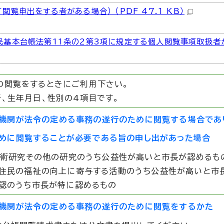
覧申出をする者がある場合） （PDF 47.1 KB）
民基本台帳法第11条の2第3項に規定する個人閲覧事項取扱者
の閲覧をするときにご利用下さい。
、生年月日、性別の4項目です。
機関が法令の定める事務の遂行のために閲覧する場合であ
めに閲覧することが必要である旨の申し出があった場合
、学術研究その他の研究のうち公益性が高いと市長が認めるも
地域住民の福祉の向上に寄与する活動のうち公益性が高いと市
確認のうち市長が特に認めるもの
機関が法令の定める事務の遂行のために閲覧をするかた