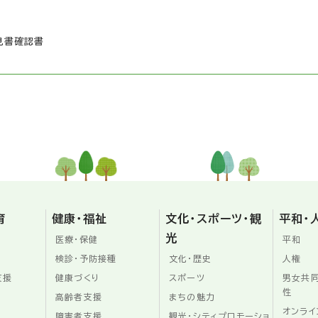
見書確認書
育
健康・福祉
文化・スポーツ・観
平和・
光
医療・保健
平和
検診・予防接種
文化・歴史
人権
支援
健康づくり
スポーツ
男女共
性
高齢者支援
まちの魅力
オンライ
障害者支援
観光・シティプロモーショ