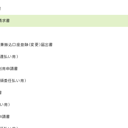
書
請求書
兼振込口座登録（変更）届出書
還払い用）
利用申請書
領委任払い用）
書
い用）
申請書