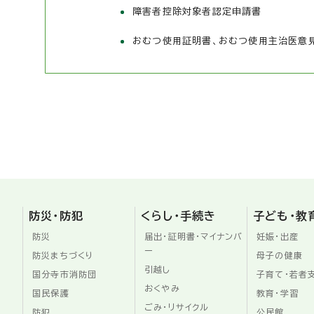
障害者控除対象者認定申請書
おむつ使用証明書、おむつ使用主治医意
防災・防犯
くらし・手続き
子ども・教
防災
届出・証明書・マイナンバ
妊娠・出産
ー
防災まちづくり
母子の健康
引越し
国分寺市消防団
子育て・若者
おくやみ
国民保護
教育・学習
ごみ・リサイクル
防犯
公民館