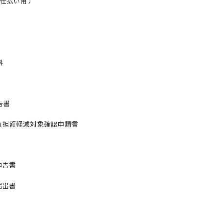
任払い用）
料
告書
負担額軽減対象確認申請書
申告書
届出書