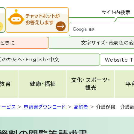
サイト内検索
うときに
文字サイズ・背景色の
くのかたへ・
English
・
中文
Website T
文化・スポーツ・
・教育
健康・福祉
平
観光
サービス
>
申請書ダウンロード
>
高齢者
>
介護保険 介護