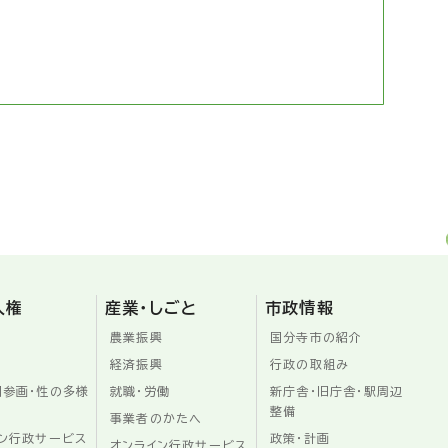
人権
産業・しごと
市政情報
農業振興
国分寺市の紹介
経済振興
行政の取組み
同参画・性の多様
就職・労働
新庁舎・旧庁舎・駅周辺
整備
事業者のかたへ
ン行政サービス
政策・計画
オンライン行政サービス