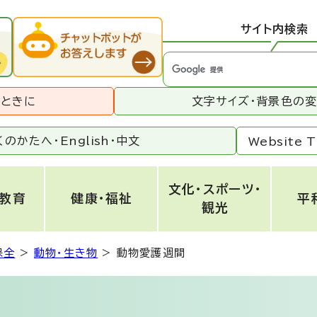
サイト内検索
うときに
文字サイズ・背景色の
くのかたへ・
English
・
中文
Website T
文化・スポーツ・
・教育
健康・福祉
平
観光
保全
>
動物・生き物
>
動物愛護週間