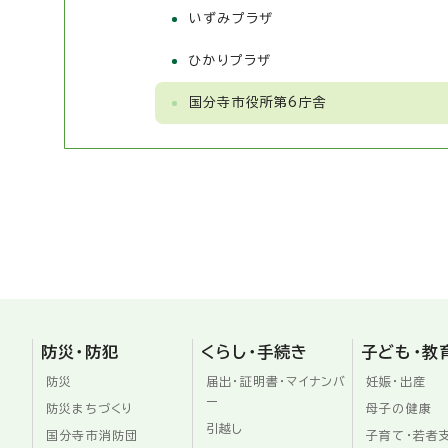
いずみプラザ
ひかりプラザ
国分寺市役所第6庁舎
防災・防犯
くらし・手続き
子ども・教
防災
届出・証明書・マイナンバ
妊娠・出産
ー
防災まちづくり
母子の健康
引越し
国分寺市消防団
子育て・若者