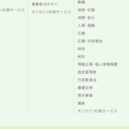
整備
事業者のかたへ
ン行政サービス
政策・計画
オンライン行政サービス
例規・告示
人事・組織
広報
広聴・市政参加
財政
統計
情報公開・個人情報保護
指定管理者
行政委員会
審議会等
周年事業
議案
オンライン行政サービス