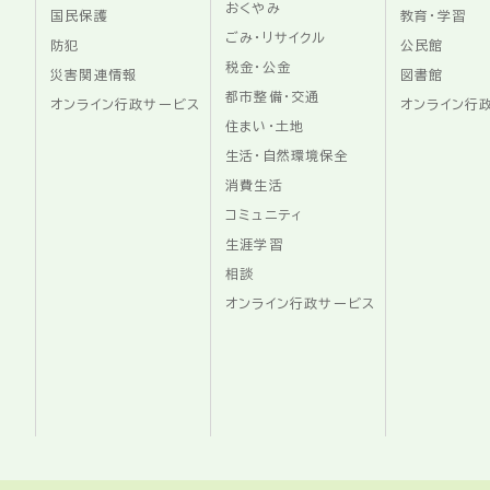
おくやみ
国民保護
教育・学習
ごみ・リサイクル
防犯
公民館
税金・公金
災害関連情報
図書館
都市整備・交通
オンライン行政サービス
オンライン行
住まい・土地
生活・自然環境保全
消費生活
コミュニティ
生涯学習
相談
オンライン行政サービス