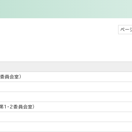
ペー
2委員会室）
第1・2委員会室）