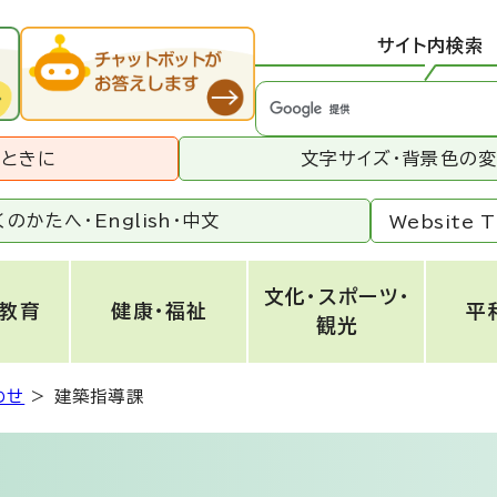
サイト内検索
うときに
文字サイズ・背景色の
くのかたへ・
English
・
中文
Website T
文化・スポーツ・
・教育
健康・福祉
平
観光
わせ
>
建築指導課