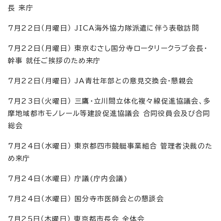
長 来庁
7月22日（月曜日） JICA海外協力隊派遣に伴う表敬訪問
7月22日（月曜日） 東京むさし国分寺ロータリークラブ会長・
幹事 就任ご挨拶のため来庁
7月22日（月曜日） JA青壮年部との意見交換会・懇親会
7月23日（火曜日） 三鷹・立川間立体化複々線促進協議会、多
摩地域都市モノレール等建設促進協議会 合同役員会及び合同
総会
7月24日（水曜日） 東京都四市競艇事業組合 管理者決裁のた
め来庁
7月24日（水曜日） 庁議(庁内会議)
7月24日（水曜日） 国分寺市医師会との懇談会
7月25日（木曜日） 東京都市長会 全体会