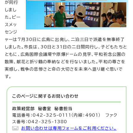
が同行
しまし
た。ピー
スメッ
センジ
ャーは7月30日に広島に出発し、二泊三日で派遣を無事終了
しました。市長は、30日と31日の二日間同行し、子どもたちと
ともに、広島国際会議場や原爆ドームの見学、平和祈念公園の
散策、献花と折り鶴の奉納などを行ないました。平和の尊さを
実感し、戦争の悲惨さと命の大切さを未来へ語り継ぐ思いで
す。
このページに関する
お問い合わせ
政策経営部 秘書室
秘書担当
電話番号：042-325-0111（内線：4901） ファク
ス番号：042-325-1380
お問い合わせは専用フォームをご利用ください。