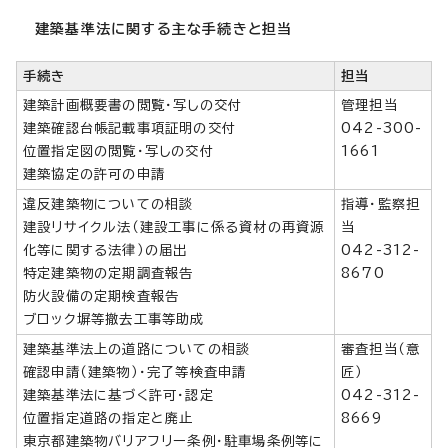
建築基準法に関する主な手続きと担当
手続き
担当
建築計画概要書の閲覧・写しの交付
管理担当
建築確認台帳記載事項証明の交付
042-300-
位置指定図の閲覧・写しの交付
1661
建築協定の許可の申請
違反建築物についての相談
指導・監察担
建設リサイクル法（建設工事に係る資材の再資源
当
化等に関する法律）の届出
042-312-
特定建築物の定期調査報告
8670
防火設備の定期検査報告
ブロック塀等撤去工事等助成
建築基準法上の道路についての相談
審査担当（意
確認申請（建築物）・完了等検査申請
匠）
建築基準法に基づく許可・認定
042-312-
位置指定道路の指定と廃止
8669
東京都建築物バリアフリー条例・駐車場条例等に