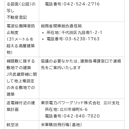
る図面（公図）の
電話番号：042-524-2716
写し
不動産登記
電波伝搬障害防
総務省関東総合通信局
止制度
所在地：千代田区九段南1-2-1
電話番号：03-6238-1763
（31メートルを
超える高層建築
物）
線路敷に接する
協議の必要なかたは、建築指導課窓口で連絡
敷地での建築
先をご案内いたします
JR武蔵野線に関
して地上権設定
のある敷地での
建築
送電線付近の建
東京電力パワーグリッド株式会社 立川支社
築計画
所在地：立川市緑町6-6
電話番号：042-848-7820
航空法
米軍横田飛行場（基地）