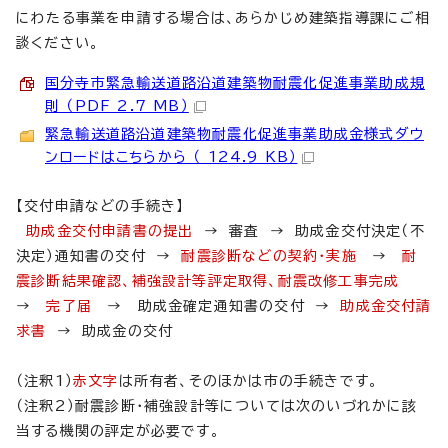
にわたる事業を申請する場合は、あらかじめ建築指導課にご相
談ください。
国分寺市緊急輸送道路沿道建築物耐震化促進事業助成規
則 （PDF 2.7 MB）
緊急輸送道路沿道建築物耐震化促進事業助成金様式ダウ
ンロードはこちらから （ 124.9 KB）
【交付申請などの手続き】
助成金交付申請書の提出
→ 審査 → 助成金交付決定（不
決定）通知書の交付 →
耐震診断などの契約・実施
→
耐
震診断結果確認、補強設計等評定取得、耐震改修工事完成
→
完了届
→ 助成金確定通知書の交付 →
助成金交付請
求書
→ 助成金の交付
（注釈1）
赤文字
は所有者、そのほかは市の手続きです。
（注釈2）耐震診断・補強設計等については次のいづれかに該
当する機関の評定が必要です。