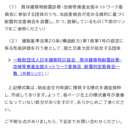
（1） 既存建築物耐震診断・改修等推進全国ネットワーク委
員会に参加する団体のうち、当該委員会が定める規約に基づく
耐震判定委員会を設置し、かつ、登録しているもの（下部のリン
クをご参照ください）
（2） 建築基準法第20条(構造耐力)第1項第1号の認定に
係る性能評価を行う者として、国土交通大臣が指定する団体
一般財団法人日本建築防災協会 既存建築物耐震診断・
改修等推進全国ネットワーク委員会 耐震判定委員会一
覧
（外部リンク）
上記様式集は、助成金交付申請に関係する様式を適宜抜粋
し、作成しております。よって、各ページ左上の様式番号が連番
になっていない部分がありますので、あらかじめご了承くださ
い。
ご不明な点がありましたら、下記までお問い合わせください。