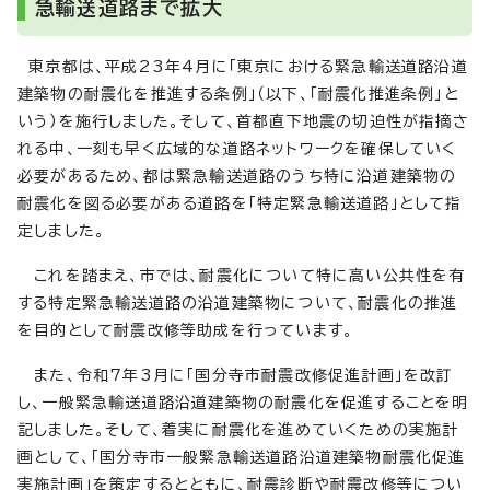
急輸送道路まで拡大
東京都は、平成23年4月に「東京における緊急輸送道路沿道
建築物の耐震化を推進する条例」（以下、「耐震化推進条例」と
いう）を施行しました。そして、首都直下地震の切迫性が指摘さ
れる中、一刻も早く広域的な道路ネットワークを確保していく
必要があるため、都は緊急輸送道路のうち特に沿道建築物の
耐震化を図る必要がある道路を「特定緊急輸送道路」として指
定しました。
これを踏まえ、市では、耐震化について特に高い公共性を有
する特定緊急輸送道路の沿道建築物について、耐震化の推進
を目的として耐震改修等助成を行っています。
また、令和7年3月に「国分寺市耐震改修促進計画」を改訂
し、一般緊急輸送道路沿道建築物の耐震化を促進することを明
記しました。そして、着実に耐震化を進めていくための実施計
画として、「国分寺市一般緊急輸送道路沿道建築物耐震化促進
実施計画」を策定するとともに、耐震診断や耐震改修等につい