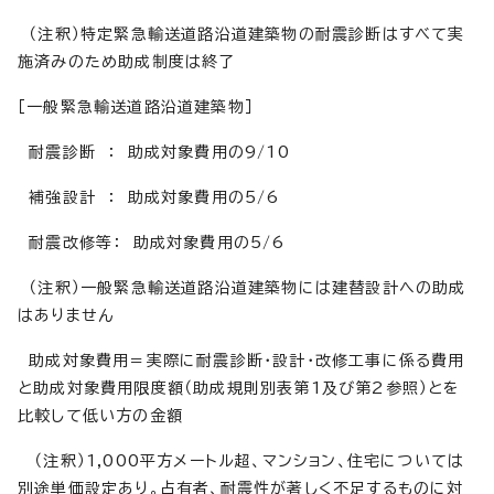
（注釈）特定緊急輸送道路沿道建築物の耐震診断はすべて実
施済みのため助成制度は終了
［一般緊急輸送道路沿道建築物］
耐震診断 ： 助成対象費用の9/10
補強設計 ： 助成対象費用の5/6
耐震改修等： 助成対象費用の5/6
（注釈）一般緊急輸送道路沿道建築物には建替設計への助成
はありません
助成対象費用＝実際に耐震診断・設計・改修工事に係る費用
と助成対象費用限度額（助成規則別表第1及び第2参照）とを
比較して低い方の金額
（注釈）1,000平方メートル超、マンション、住宅については
別途単価設定あり。占有者、耐震性が著しく不足するものに対